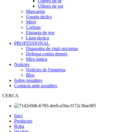
Ulleres de tir
Ulleres de sol
Mascareta
Guants tàctics
Mitjó
Corbata
Etiqueta de gos
Llum tàctica
PROFESSIONAL
Dispositiu de visió nocturna
Defensa contra drones
Mira òptica
Notícies
Notícies de l'empresa
Bloc
Sobre nosaltres
Contacta amb nosaltres
CERCA
Inici
Productes
Roba
Woobie