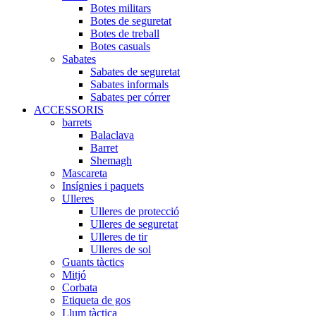
Botes militars
Botes de seguretat
Botes de treball
Botes casuals
Sabates
Sabates de seguretat
Sabates informals
Sabates per córrer
ACCESSORIS
barrets
Balaclava
Barret
Shemagh
Mascareta
Insígnies i paquets
Ulleres
Ulleres de protecció
Ulleres de seguretat
Ulleres de tir
Ulleres de sol
Guants tàctics
Mitjó
Corbata
Etiqueta de gos
Llum tàctica