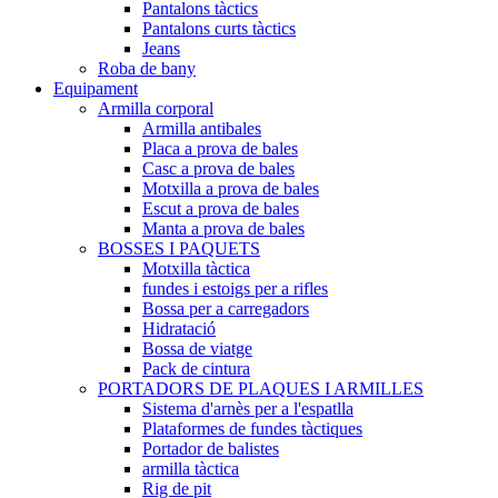
Pantalons tàctics
Pantalons curts tàctics
Jeans
Roba de bany
Equipament
Armilla corporal
Armilla antibales
Placa a prova de bales
Casc a prova de bales
Motxilla a prova de bales
Escut a prova de bales
Manta a prova de bales
BOSSES I PAQUETS
Motxilla tàctica
fundes i estoigs per a rifles
Bossa per a carregadors
Hidratació
Bossa de viatge
Pack de cintura
PORTADORS DE PLAQUES I ARMILLES
Sistema d'arnès per a l'espatlla
Plataformes de fundes tàctiques
Portador de balistes
armilla tàctica
Rig de pit