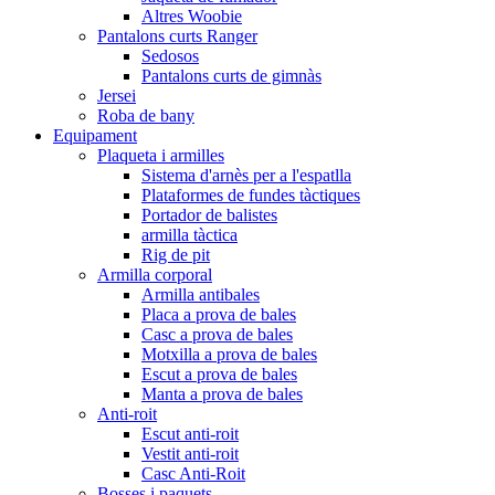
Altres Woobie
Pantalons curts Ranger
Sedosos
Pantalons curts de gimnàs
Jersei
Roba de bany
Equipament
Plaqueta i armilles
Sistema d'arnès per a l'espatlla
Plataformes de fundes tàctiques
Portador de balistes
armilla tàctica
Rig de pit
Armilla corporal
Armilla antibales
Placa a prova de bales
Casc a prova de bales
Motxilla a prova de bales
Escut a prova de bales
Manta a prova de bales
Anti-roit
Escut anti-roit
Vestit anti-roit
Casc Anti-Roit
Bosses i paquets