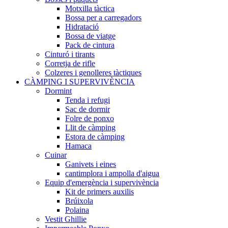
Motxilla tàctica
Bossa per a carregadors
Hidratació
Bossa de viatge
Pack de cintura
Cinturó i tirants
Corretja de rifle
Colzeres i genolleres tàctiques
CÀMPING I SUPERVIVÈNCIA
Dormint
Tenda i refugi
Sac de dormir
Folre de ponxo
Llit de càmping
Estora de càmping
Hamaca
Cuinar
Ganivets i eines
cantimplora i ampolla d'aigua
Equip d'emergència i supervivència
Kit de primers auxilis
Brúixola
Polaina
Vestit Ghillie