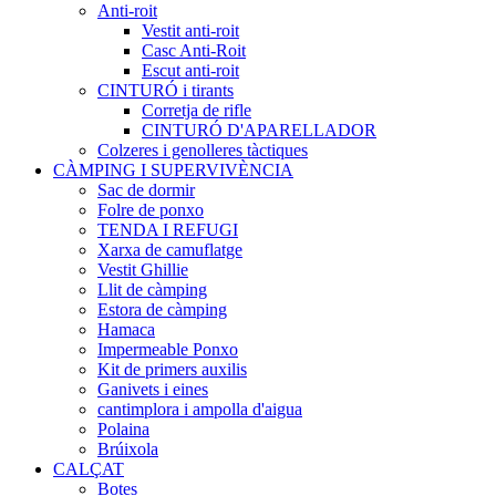
Anti-roit
Vestit anti-roit
Casc Anti-Roit
Escut anti-roit
CINTURÓ i tirants
Corretja de rifle
CINTURÓ D'APARELLADOR
Colzeres i genolleres tàctiques
CÀMPING I SUPERVIVÈNCIA
Sac de dormir
Folre de ponxo
TENDA I REFUGI
Xarxa de camuflatge
Vestit Ghillie
Llit de càmping
Estora de càmping
Hamaca
Impermeable Ponxo
Kit de primers auxilis
Ganivets i eines
cantimplora i ampolla d'aigua
Polaina
Brúixola
CALÇAT
Botes