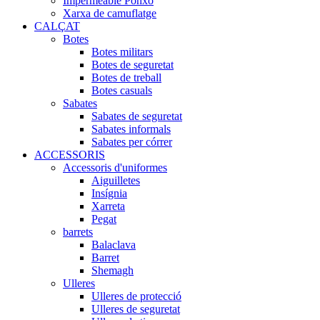
Impermeable Ponxo
Xarxa de camuflatge
CALÇAT
Botes
Botes militars
Botes de seguretat
Botes de treball
Botes casuals
Sabates
Sabates de seguretat
Sabates informals
Sabates per córrer
ACCESSORIS
Accessoris d'uniformes
Aiguilletes
Insígnia
Xarreta
Pegat
barrets
Balaclava
Barret
Shemagh
Ulleres
Ulleres de protecció
Ulleres de seguretat