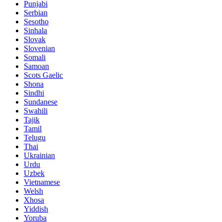
Punjabi
Serbian
Sesotho
Sinhala
Slovak
Slovenian
Somali
Samoan
Scots Gaelic
Shona
Sindhi
Sundanese
Swahili
Tajik
Tamil
Telugu
Thai
Ukrainian
Urdu
Uzbek
Vietnamese
Welsh
Xhosa
Yiddish
Yoruba