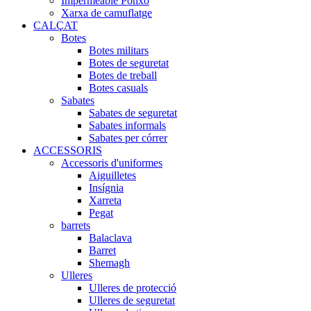
Impermeable Ponxo
Xarxa de camuflatge
CALÇAT
Botes
Botes militars
Botes de seguretat
Botes de treball
Botes casuals
Sabates
Sabates de seguretat
Sabates informals
Sabates per córrer
ACCESSORIS
Accessoris d'uniformes
Aiguilletes
Insígnia
Xarreta
Pegat
barrets
Balaclava
Barret
Shemagh
Ulleres
Ulleres de protecció
Ulleres de seguretat