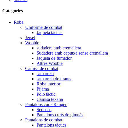
Categories
Roba
Uniforme de combat
Jaqueta tàctica
Jersei
Woobie
sudadera amb cremallera
Sudadera amb caputxa sense cremallera
Jaqueta de fumador
Altres Woobie
Camisa de combat
samarreta
samarreta de tirants
Roba interior
Pijama
Polo tàctic
Camisa texana
Pantalons curts Ranger
Sedosos
Pantalons curts de gimnàs
Pantalons de combat
Pantalons tàctics