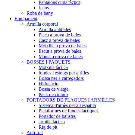
Pantalons curts tàctics
Jeans
Roba de bany
Equipament
Armilla corporal
Armilla antibales
Placa a prova de bales
Casc a prova de bales
Motxilla a prova de bales
Escut a prova de bales
Manta a prova de bales
BOSSES I PAQUETS
Motxilla tàctica
fundes i estoigs per a rifles
Bossa per a carregadors
Hidratació
Bossa de viatge
Pack de cintura
PORTADORS DE PLAQUES I ARMILLES
Sistema d'arnès per a l'espatlla
Plataformes de fundes tàctiques
Portador de balistes
armilla tàctica
Rig de pit
Anti-roit