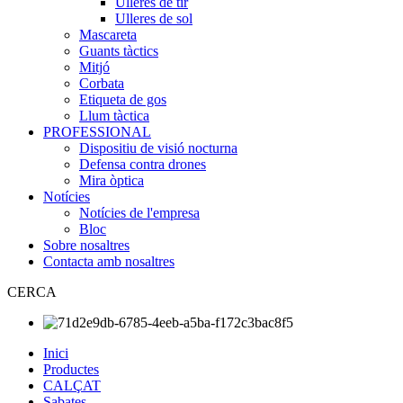
Ulleres de tir
Ulleres de sol
Mascareta
Guants tàctics
Mitjó
Corbata
Etiqueta de gos
Llum tàctica
PROFESSIONAL
Dispositiu de visió nocturna
Defensa contra drones
Mira òptica
Notícies
Notícies de l'empresa
Bloc
Sobre nosaltres
Contacta amb nosaltres
CERCA
Inici
Productes
CALÇAT
Sabates