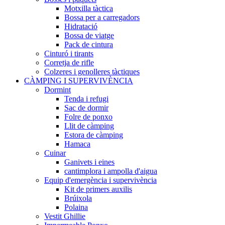
Motxilla tàctica
Bossa per a carregadors
Hidratació
Bossa de viatge
Pack de cintura
Cinturó i tirants
Corretja de rifle
Colzeres i genolleres tàctiques
CÀMPING I SUPERVIVÈNCIA
Dormint
Tenda i refugi
Sac de dormir
Folre de ponxo
Llit de càmping
Estora de càmping
Hamaca
Cuinar
Ganivets i eines
cantimplora i ampolla d'aigua
Equip d'emergència i supervivència
Kit de primers auxilis
Brúixola
Polaina
Vestit Ghillie