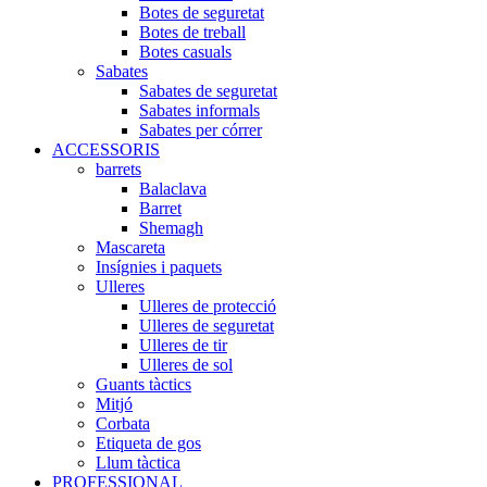
Botes de seguretat
Botes de treball
Botes casuals
Sabates
Sabates de seguretat
Sabates informals
Sabates per córrer
ACCESSORIS
barrets
Balaclava
Barret
Shemagh
Mascareta
Insígnies i paquets
Ulleres
Ulleres de protecció
Ulleres de seguretat
Ulleres de tir
Ulleres de sol
Guants tàctics
Mitjó
Corbata
Etiqueta de gos
Llum tàctica
PROFESSIONAL