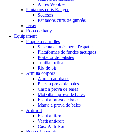
Altres Woobie
Pantalons curts Ranger
Sedosos
Pantalons curts de gimnàs
Jersei
Roba de bany
Equipament
Plaqueta i armilles
Sistema d'arnès per a l'espatlla
Plataformes de fundes tàctiques
Portador de balistes
armilla tàctica
Rig de pit
Armilla corporal
Armilla antibales
Placa a prova de bales
Casc a prova de bales
Motxilla a prova de bales
Escut a prova de bales
Manta a prova de bales
Anti-roit
Escut anti-roit
Vestit anti-roit
Casc Anti-Roit
Bosses i paquets