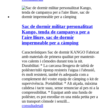
Sac de dormir militar personalitzat
Kango, tenda de campanya per a
l'aire lliure, sac de dormir
impermeable per a càmping
Característiques Sac de dormir KANGO Fabricat
amb materials de primera qualitat per mantenir-
vos calents i còmodes durant tota la nit.
Durabilitat: * La carcassa lleugera de tafetà de
polièster/niló ripstop resisteix l'aigua i l'abrasió,
és molt resistent, també és adequada com a
complement del vostre equip de càmping o kit de
supervivència. Portabilitat: * Alt alçada, màxima
calidesa i tacte suau, sense renunciar al pes ni a la
compressibilitat. * Equipat amb una funda de
polièster, es pot enrotllar en una mida petita per a
un transport còmode i senzill...
consulta
detall