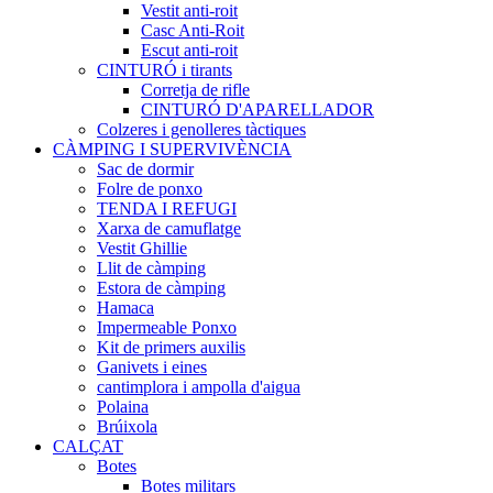
Vestit anti-roit
Casc Anti-Roit
Escut anti-roit
CINTURÓ i tirants
Corretja de rifle
CINTURÓ D'APARELLADOR
Colzeres i genolleres tàctiques
CÀMPING I SUPERVIVÈNCIA
Sac de dormir
Folre de ponxo
TENDA I REFUGI
Xarxa de camuflatge
Vestit Ghillie
Llit de càmping
Estora de càmping
Hamaca
Impermeable Ponxo
Kit de primers auxilis
Ganivets i eines
cantimplora i ampolla d'aigua
Polaina
Brúixola
CALÇAT
Botes
Botes militars