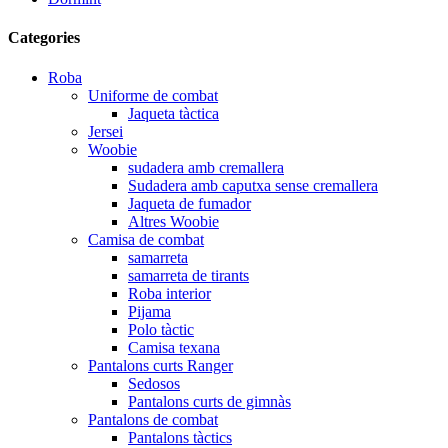
Categories
Roba
Uniforme de combat
Jaqueta tàctica
Jersei
Woobie
sudadera amb cremallera
Sudadera amb caputxa sense cremallera
Jaqueta de fumador
Altres Woobie
Camisa de combat
samarreta
samarreta de tirants
Roba interior
Pijama
Polo tàctic
Camisa texana
Pantalons curts Ranger
Sedosos
Pantalons curts de gimnàs
Pantalons de combat
Pantalons tàctics