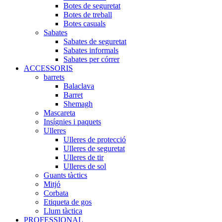
Botes de seguretat
Botes de treball
Botes casuals
Sabates
Sabates de seguretat
Sabates informals
Sabates per córrer
ACCESSORIS
barrets
Balaclava
Barret
Shemagh
Mascareta
Insígnies i paquets
Ulleres
Ulleres de protecció
Ulleres de seguretat
Ulleres de tir
Ulleres de sol
Guants tàctics
Mitjó
Corbata
Etiqueta de gos
Llum tàctica
PROFESSIONAL