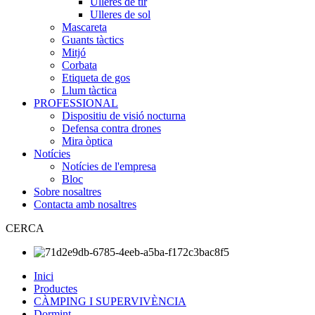
Ulleres de tir
Ulleres de sol
Mascareta
Guants tàctics
Mitjó
Corbata
Etiqueta de gos
Llum tàctica
PROFESSIONAL
Dispositiu de visió nocturna
Defensa contra drones
Mira òptica
Notícies
Notícies de l'empresa
Bloc
Sobre nosaltres
Contacta amb nosaltres
CERCA
Inici
Productes
CÀMPING I SUPERVIVÈNCIA
Dormint