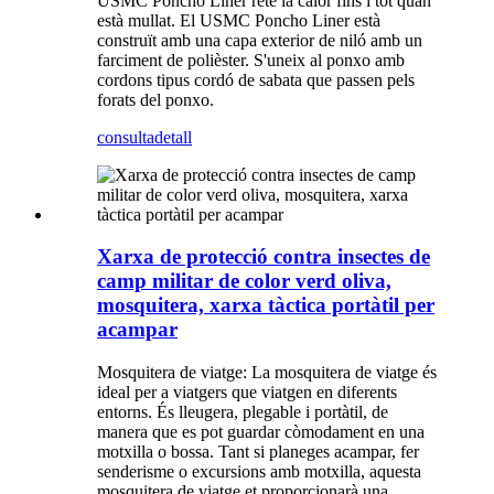
USMC Poncho Liner reté la calor fins i tot quan
està mullat. El USMC Poncho Liner està
construït amb una capa exterior de niló amb un
farciment de polièster. S'uneix al ponxo amb
cordons tipus cordó de sabata que passen pels
forats del ponxo.
consulta
detall
Xarxa de protecció contra insectes de
camp militar de color verd oliva,
mosquitera, xarxa tàctica portàtil per
acampar
Mosquitera de viatge: La mosquitera de viatge és
ideal per a viatgers que viatgen en diferents
entorns. És lleugera, plegable i portàtil, de
manera que es pot guardar còmodament en una
motxilla o bossa. Tant si planeges acampar, fer
senderisme o excursions amb motxilla, aquesta
mosquitera de viatge et proporcionarà una