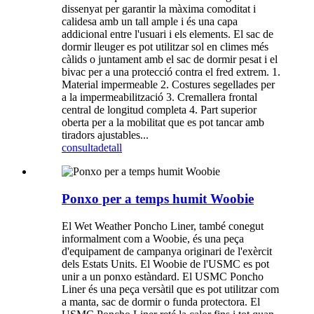
dissenyat per garantir la màxima comoditat i
calidesa amb un tall ample i és una capa
addicional entre l'usuari i els elements. El sac de
dormir lleuger es pot utilitzar sol en climes més
càlids o juntament amb el sac de dormir pesat i el
bivac per a una protecció contra el fred extrem. 1.
Material impermeable 2. Costures segellades per
a la impermeabilització 3. Cremallera frontal
central de longitud completa 4. Part superior
oberta per a la mobilitat que es pot tancar amb
tiradors ajustables...
consulta
detall
Ponxo per a temps humit Woobie
El Wet Weather Poncho Liner, també conegut
informalment com a Woobie, és una peça
d'equipament de campanya originari de l'exèrcit
dels Estats Units. El Woobie de l'USMC es pot
unir a un ponxo estàndard. El USMC Poncho
Liner és una peça versàtil que es pot utilitzar com
a manta, sac de dormir o funda protectora. El