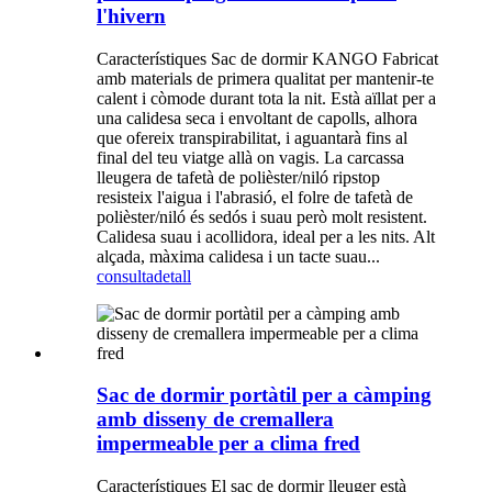
l'hivern
Característiques Sac de dormir KANGO Fabricat
amb materials de primera qualitat per mantenir-te
calent i còmode durant tota la nit. Està aïllat per a
una calidesa seca i envoltant de capolls, alhora
que ofereix transpirabilitat, i aguantarà fins al
final del teu viatge allà on vagis. La carcassa
lleugera de tafetà de polièster/niló ripstop
resisteix l'aigua i l'abrasió, el folre de tafetà de
polièster/niló és sedós i suau però molt resistent.
Calidesa suau i acollidora, ideal per a les nits. Alt
alçada, màxima calidesa i un tacte suau...
consulta
detall
Sac de dormir portàtil per a càmping
amb disseny de cremallera
impermeable per a clima fred
Característiques El sac de dormir lleuger està