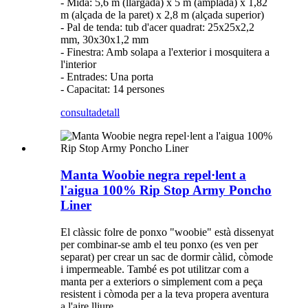
- Mida: 5,6 m (llargada) x 5 m (amplada) x 1,82
m (alçada de la paret) x 2,8 m (alçada superior)
- Pal de tenda: tub d'acer quadrat: 25x25x2,2
mm, 30x30x1,2 mm
- Finestra: Amb solapa a l'exterior i mosquitera a
l'interior
- Entrades: Una porta
- Capacitat: 14 persones
consulta
detall
Manta Woobie negra repel·lent a
l'aigua 100% Rip Stop Army Poncho
Liner
El clàssic folre de ponxo "woobie" està dissenyat
per combinar-se amb el teu ponxo (es ven per
separat) per crear un sac de dormir càlid, còmode
i impermeable. També es pot utilitzar com a
manta per a exteriors o simplement com a peça
resistent i còmoda per a la teva propera aventura
a l'aire lliure.