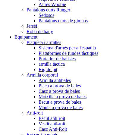
Altres Woobie
Pantalons curts Ranger
Sedosos
Pantalons curts de gimnàs
Jersei
Roba de bany
Equipament
Plaqueta i armilles
Sistema d'arnès per a l'espatlla
Plataformes de fundes tàctiques
Portador de balistes
armilla tàctica
Rig de pit
Armilla corporal
Armilla antibales
Placa a prova de bales
Casc a prova de bales
Motxilla a prova de bales
Escut a prova de bales
Manta a prova de bales
Anti-roit
Escut anti-roit
Vestit anti-roit
Casc Anti-Roit
Bosses i paquets