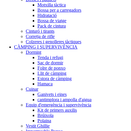
Motxilla tàctica
Bossa per a carregadors
Hidratació
Bossa de viatge
Pack de cintura
Cinturó i tirants
Corretja de rifle
Colzeres i genolleres tàctiques
CÀMPING I SUPERVIVÈNCIA
Dormint
Tenda i refugi
Sac de dormir
Folre de ponxo
Llit de càmping
Estora de càmping
Hamaca
Cuinar
Ganivets i eines
cantimplora i ampolla d'aigua
Equip d'emergència i supervivència
Kit de primers auxilis
Brúixola
Polaina
Vestit Ghillie