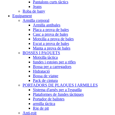
Pantalons curts tàctics
Jeans
Roba de bany
Equipament
Armilla corporal
Armilla antibales
Placa a prova de bales
Casc a prova de bales
Motxilla a prova de bales
Escut a prova de bales
Manta a prova de bales
BOSSES I PAQUETS
Motxilla tàctica
fundes i estoigs per a rifles
Bossa per a carregadors
Hidratació
Bossa de viatge
Pack de cintura
PORTADORS DE PLAQUES I ARMILLES
Sistema d'arnès per a l'espatlla
Plataformes de fundes tàctiques
Portador de balistes
armilla tàctica
Rig de pit
Anti-roit