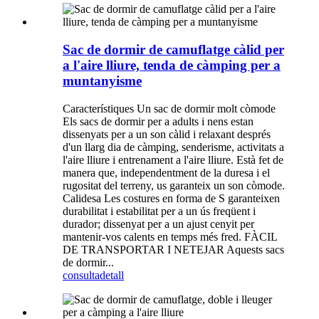
Sac de dormir de camuflatge càlid per
a l'aire lliure, tenda de càmping per a
muntanyisme
Característiques Un sac de dormir molt còmode
Els sacs de dormir per a adults i nens estan
dissenyats per a un son càlid i relaxant després
d'un llarg dia de càmping, senderisme, activitats a
l'aire lliure i entrenament a l'aire lliure. Està fet de
manera que, independentment de la duresa i el
rugositat del terreny, us garanteix un son còmode.
Calidesa Les costures en forma de S garanteixen
durabilitat i estabilitat per a un ús freqüent i
durador; dissenyat per a un ajust cenyit per
mantenir-vos calents en temps més fred. FÀCIL
DE TRANSPORTAR I NETEJAR Aquests sacs
de dormir...
consulta
detall