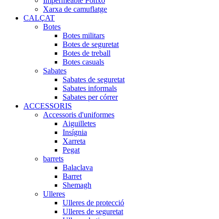
Impermeable Ponxo
Xarxa de camuflatge
CALÇAT
Botes
Botes militars
Botes de seguretat
Botes de treball
Botes casuals
Sabates
Sabates de seguretat
Sabates informals
Sabates per córrer
ACCESSORIS
Accessoris d'uniformes
Aiguilletes
Insígnia
Xarreta
Pegat
barrets
Balaclava
Barret
Shemagh
Ulleres
Ulleres de protecció
Ulleres de seguretat