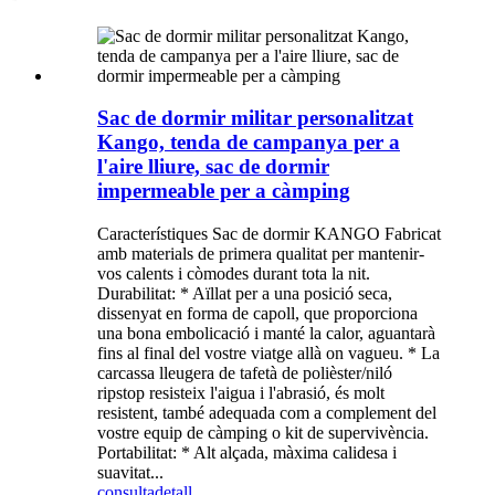
Sac de dormir militar personalitzat
Kango, tenda de campanya per a
l'aire lliure, sac de dormir
impermeable per a càmping
Característiques Sac de dormir KANGO Fabricat
amb materials de primera qualitat per mantenir-
vos calents i còmodes durant tota la nit.
Durabilitat: * Aïllat per a una posició seca,
dissenyat en forma de capoll, que proporciona
una bona embolicació i manté la calor, aguantarà
fins al final del vostre viatge allà on vagueu. * La
carcassa lleugera de tafetà de polièster/niló
ripstop resisteix l'aigua i l'abrasió, és molt
resistent, també adequada com a complement del
vostre equip de càmping o kit de supervivència.
Portabilitat: * Alt alçada, màxima calidesa i
suavitat...
consulta
detall