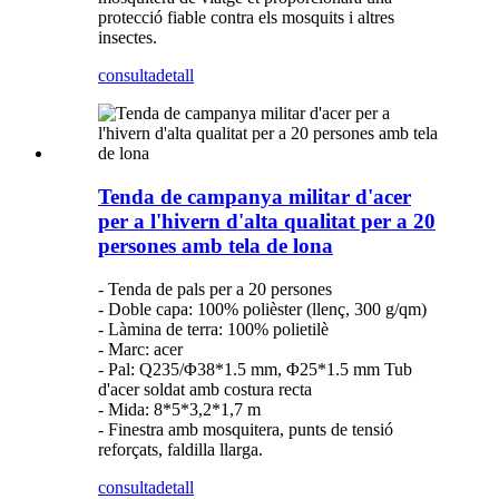
protecció fiable contra els mosquits i altres
insectes.
consulta
detall
Tenda de campanya militar d'acer
per a l'hivern d'alta qualitat per a 20
persones amb tela de lona
- Tenda de pals per a 20 persones
- Doble capa: 100% polièster (llenç, 300 g/qm)
- Làmina de terra: 100% polietilè
- Marc: acer
- Pal: Q235/Φ38*1.5 mm, Φ25*1.5 mm Tub
d'acer soldat amb costura recta
- Mida: 8*5*3,2*1,7 m
- Finestra amb mosquitera, punts de tensió
reforçats, faldilla llarga.
consulta
detall