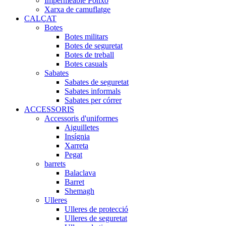
Impermeable Ponxo
Xarxa de camuflatge
CALÇAT
Botes
Botes militars
Botes de seguretat
Botes de treball
Botes casuals
Sabates
Sabates de seguretat
Sabates informals
Sabates per córrer
ACCESSORIS
Accessoris d'uniformes
Aiguilletes
Insígnia
Xarreta
Pegat
barrets
Balaclava
Barret
Shemagh
Ulleres
Ulleres de protecció
Ulleres de seguretat