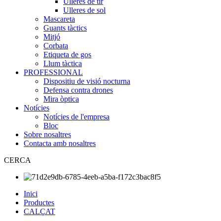
Ulleres de tir
Ulleres de sol
Mascareta
Guants tàctics
Mitjó
Corbata
Etiqueta de gos
Llum tàctica
PROFESSIONAL
Dispositiu de visió nocturna
Defensa contra drones
Mira òptica
Notícies
Notícies de l'empresa
Bloc
Sobre nosaltres
Contacta amb nosaltres
CERCA
Inici
Productes
CALÇAT