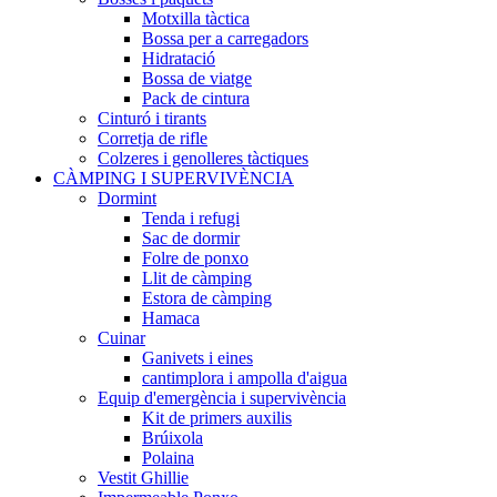
Motxilla tàctica
Bossa per a carregadors
Hidratació
Bossa de viatge
Pack de cintura
Cinturó i tirants
Corretja de rifle
Colzeres i genolleres tàctiques
CÀMPING I SUPERVIVÈNCIA
Dormint
Tenda i refugi
Sac de dormir
Folre de ponxo
Llit de càmping
Estora de càmping
Hamaca
Cuinar
Ganivets i eines
cantimplora i ampolla d'aigua
Equip d'emergència i supervivència
Kit de primers auxilis
Brúixola
Polaina
Vestit Ghillie