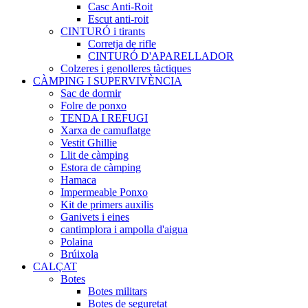
Casc Anti-Roit
Escut anti-roit
CINTURÓ i tirants
Corretja de rifle
CINTURÓ D'APARELLADOR
Colzeres i genolleres tàctiques
CÀMPING I SUPERVIVÈNCIA
Sac de dormir
Folre de ponxo
TENDA I REFUGI
Xarxa de camuflatge
Vestit Ghillie
Llit de càmping
Estora de càmping
Hamaca
Impermeable Ponxo
Kit de primers auxilis
Ganivets i eines
cantimplora i ampolla d'aigua
Polaina
Brúixola
CALÇAT
Botes
Botes militars
Botes de seguretat