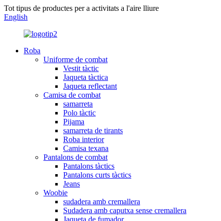
Tot tipus de productes per a activitats a l'aire lliure
English
Roba
Uniforme de combat
Vestit tàctic
Jaqueta tàctica
Jaqueta reflectant
Camisa de combat
samarreta
Polo tàctic
Pijama
samarreta de tirants
Roba interior
Camisa texana
Pantalons de combat
Pantalons tàctics
Pantalons curts tàctics
Jeans
Woobie
sudadera amb cremallera
Sudadera amb caputxa sense cremallera
Jaqueta de fumador