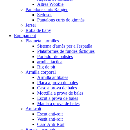
Altres Woobie
Pantalons curts Ranger
Sedosos
Pantalons curts de gimnàs
Jersei
Roba de bany
Equipament
Plaqueta i armilles
Sistema d'arnès per a l'espatlla
Plataformes de fundes tàctiques
Portador de balistes
armilla tàctica
Rig de pit
Armilla corporal
Armilla antibales
Placa a prova de bales
Casc a prova de bales
Motxilla a prova de bales
Escut a prova de bales
Manta a prova de bales
Anti-roit
Escut anti-roit
Vestit anti-roit
Casc Anti-Roit
Bosses i paquets