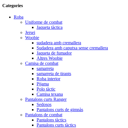
Categories
Roba
Uniforme de combat
Jaqueta tàctica
Jersei
Woobie
sudadera amb cremallera
Sudadera amb caputxa sense cremallera
Jaqueta de fumador
Altres Woobie
Camisa de combat
samarreta
samarreta de tirants
Roba interior
Pijama
Polo tàctic
Camisa texana
Pantalons curts Ranger
Sedosos
Pantalons curts de gimnàs
Pantalons de combat
Pantalons tàctics
Pantalons curts tàctics