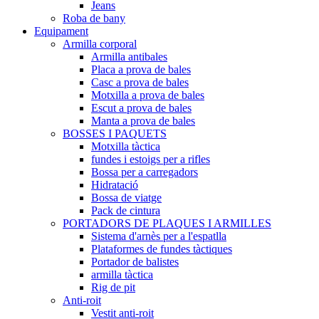
Jeans
Roba de bany
Equipament
Armilla corporal
Armilla antibales
Placa a prova de bales
Casc a prova de bales
Motxilla a prova de bales
Escut a prova de bales
Manta a prova de bales
BOSSES I PAQUETS
Motxilla tàctica
fundes i estoigs per a rifles
Bossa per a carregadors
Hidratació
Bossa de viatge
Pack de cintura
PORTADORS DE PLAQUES I ARMILLES
Sistema d'arnès per a l'espatlla
Plataformes de fundes tàctiques
Portador de balistes
armilla tàctica
Rig de pit
Anti-roit
Vestit anti-roit